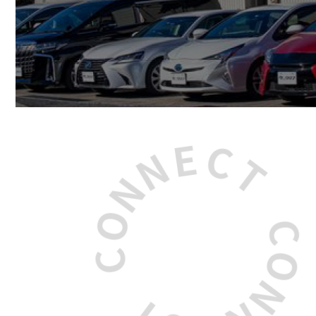
C
O
N
T
N
C
E
E
N
C
N
T
O
C